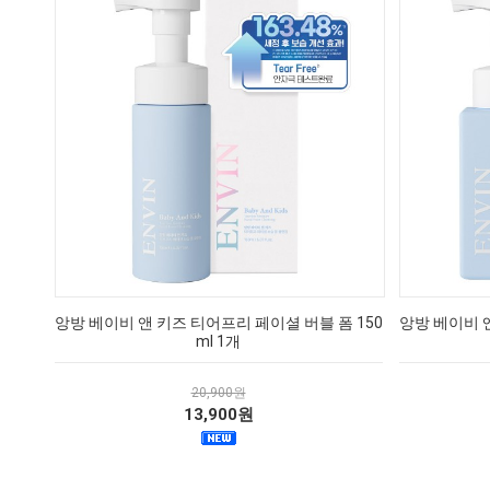
앙방 베이비 앤 키즈 티어프리 페이셜 버블 폼 150
앙방 베이비 앤
ml 1개
20,900원
13,900원