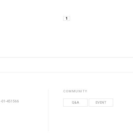
1
COMMUNITY
01-451566
Q&A
EVENT