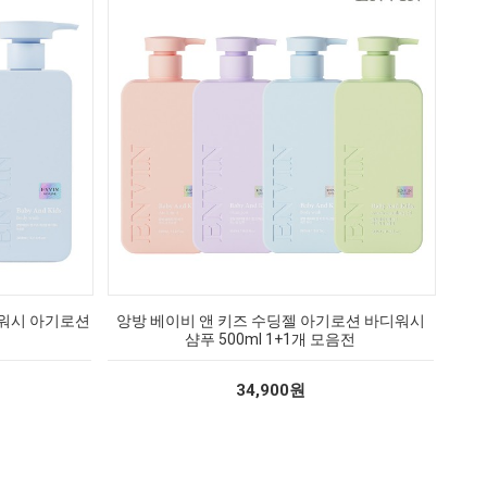
디워시 아기로션
앙방 베이비 앤 키즈 수딩젤 아기로션 바디워시
샴푸 500ml 1+1개 모음전
34,900원