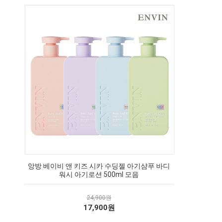
앙방 베이비 앤 키즈 시카 수딩젤 아기샴푸 바디
워시 아기로션 500ml 모음
24,900원
17,900원