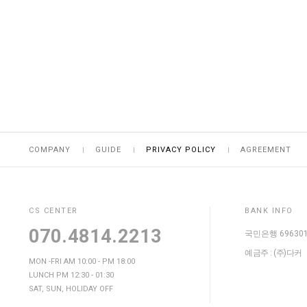
COMPANY
GUIDE
PRIVACY POLICY
AGREEMENT
CS CENTER
BANK INFO
070.4814.2213
국민은행 696301-
예금주 : (주)다커
MON -FRI AM 10:00 - PM 18:00
LUNCH PM 12:30 - 01:30
SAT, SUN, HOLIDAY OFF